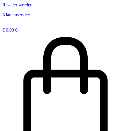
Ga
Reseller worden
naar
Klantenservice
de
inhoud
€
0,00
0